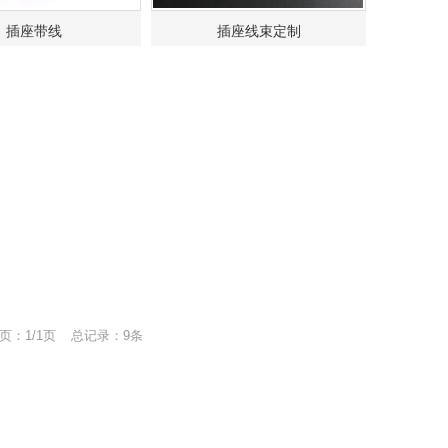
插座带线
插座线束定制
页：1/1页
总记录：9条