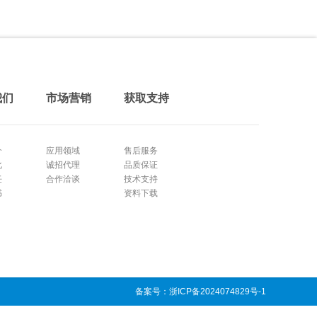
我们
市场营销
获取支持
介
应用领域
售后服务
化
诚招代理
品质保证
任
合作洽谈
技术支持
书
资料下载
备案号：浙ICP备2024074829号-1