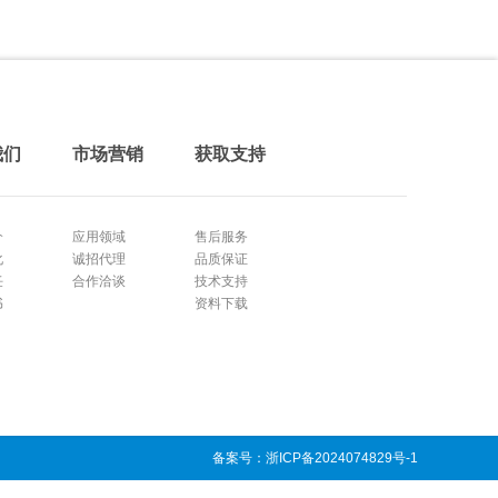
我们
市场营销
获取支持
介
应用领域
售后服务
化
诚招代理
品质保证
任
合作洽谈
技术支持
书
资料下载
备案号：浙ICP备2024074829号-1