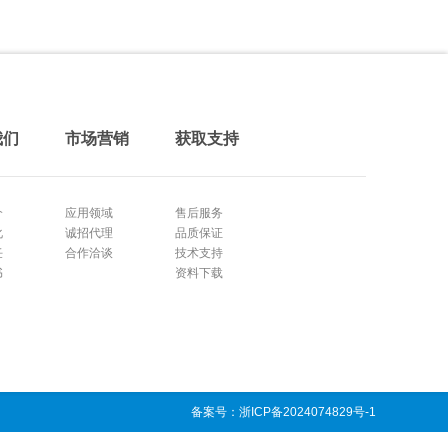
我们
市场营销
获取支持
介
应用领域
售后服务
化
诚招代理
品质保证
任
合作洽谈
技术支持
书
资料下载
备案号：浙ICP备2024074829号-1