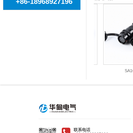
+86-18968927196
对接
SA12后螺母
SA16
联系电话