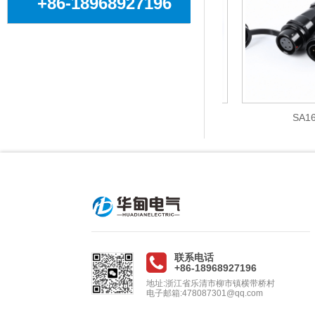
+86-18968927196
对接
SA12后螺母
SA16
联系电话
+86-18968927196
地址:浙江省乐清市柳市镇横带桥村
电子邮箱:478087301@qq.com