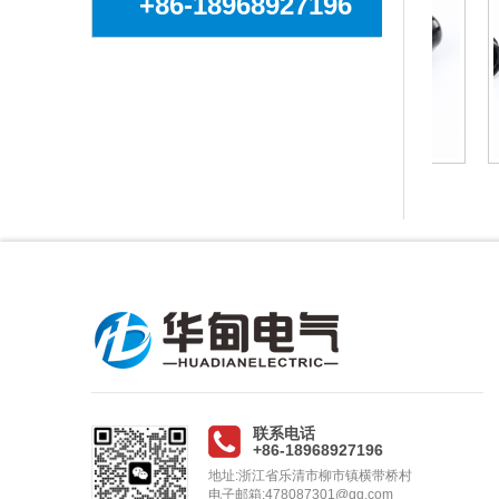
+86-18968927196
SA12对接
SA12后螺母
联系电话
+86-18968927196
地址:浙江省乐清市柳市镇横带桥村
电子邮箱:478087301@qq.com