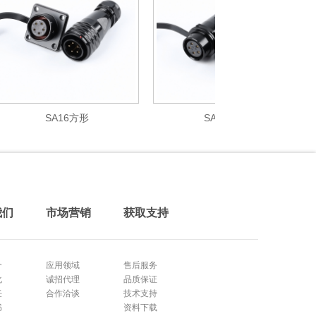
SA16方形
SA20对接
我们
市场营销
获取支持
介
应用领域
售后服务
化
诚招代理
品质保证
任
合作洽谈
技术支持
书
资料下载