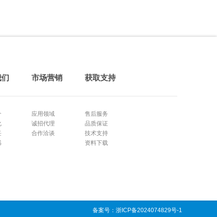
我们
市场营销
获取支持
介
应用领域
售后服务
化
诚招代理
品质保证
任
合作洽谈
技术支持
书
资料下载
备案号：浙ICP备2024074829号-1